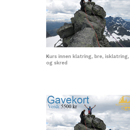
K
urs innen klatring, bre, isklatring,
og skred