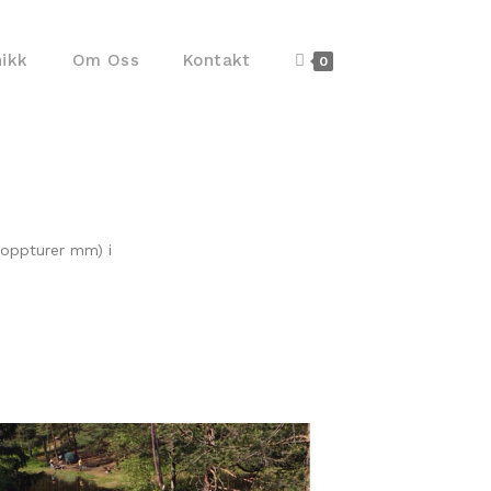
nikk
Om Oss
Kontakt
0
 toppturer mm) i