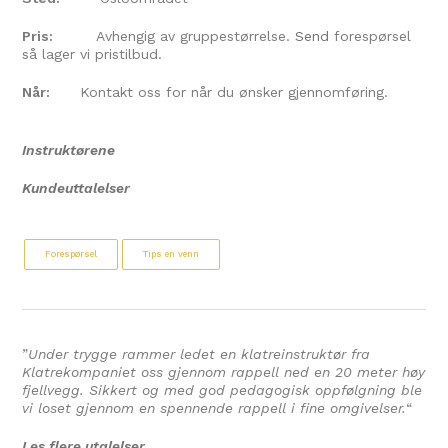
Pris:
Avhengig av gruppestørrelse.
Send
forespørsel
så lager vi pristilbud.
Når:
Kontakt oss for når du ønsker gjennomføring.
Instruktørene
Kundeuttalelser
Forespørsel
Tips en venn
”
Under trygge rammer ledet en klatreinstruktør fra
Klatrekompaniet oss gjennom rappell ned en 20 meter høy
fjellvegg. Sikkert og med god pedagogisk oppfølgning ble
vi loset gjennom en spennende rappell i fine omgivelser.
“
Les flere utalelser