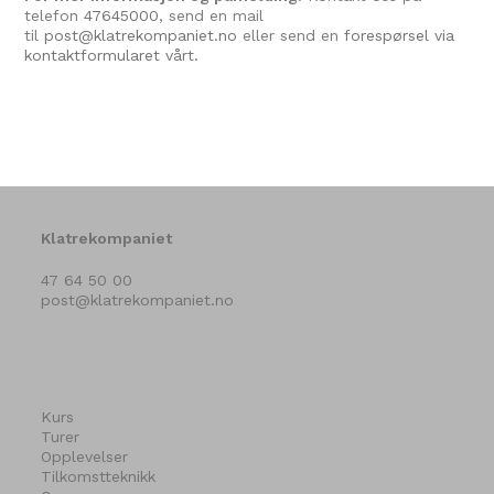
telefon
47645000
, send en mail
til
post@klatrekompaniet.no
eller send en
forespørsel via
kontaktformularet vårt.
Klatrekompaniet
47 64 50 00
post@klatrekompaniet.no
Kurs
Turer
Opplevelser
Tilkomstteknikk